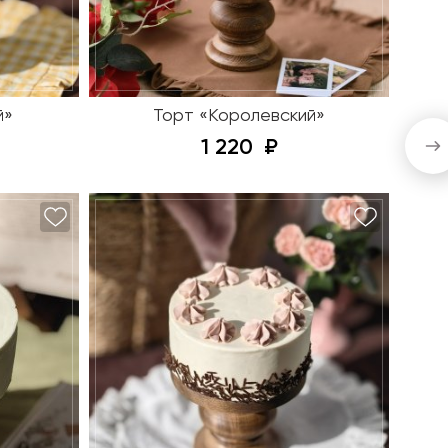
й»
Торт «Королевский»
1 220