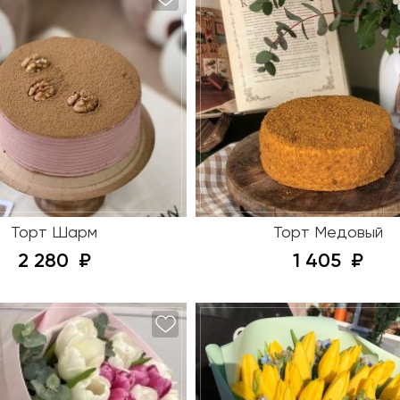
Торт Шарм
Торт Медовый
2 280
1 405