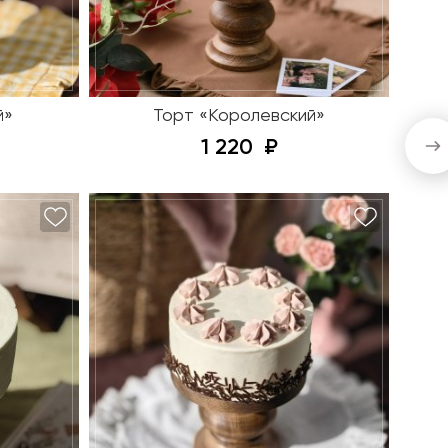
й»
Торт «Королевский»
1 220