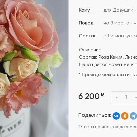
Кому
для Девушки
Повод
на 8 марта
н
Состав
с Лизиантус
Описание
Состав: Роза Кения, Лизи
Цена цветов может менять
* Прежде чем оплатить 
₽
6 200
1
-
Поделиться:
Ответы на часто задаваем