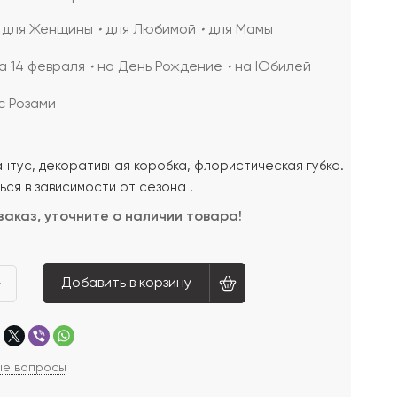
для Женщины
для Любимой
для Мамы
а 14 февраля
на День Рождение
на Юбилей
с Розами
антус, декоративная коробка, флористическая губка.
ся в зависимости от сезона .
заказ, уточните о наличии товара!
Добавить в корзину
+
ые вопросы