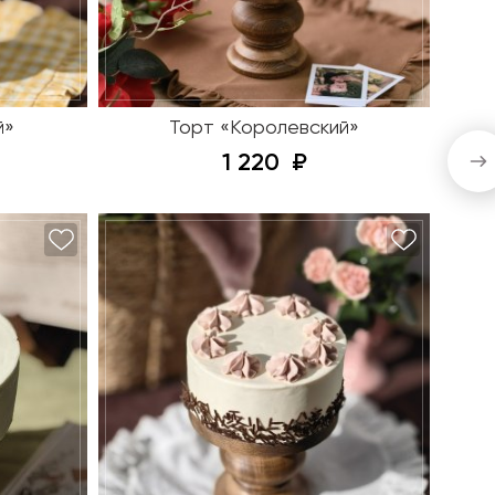
й»
Торт «Королевский»
1 220