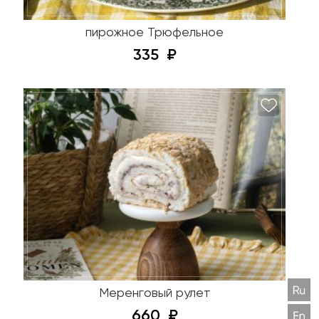
пирожное Трюфельное
335
Меренговый рулет
660